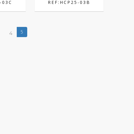
-03C
REF:HCP25-03B
5
3
4