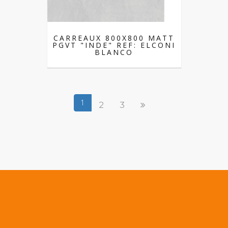
CARREAUX 800X800 MATT
PGVT "INDE" REF: ELCONI
BLANCO
1
2
3