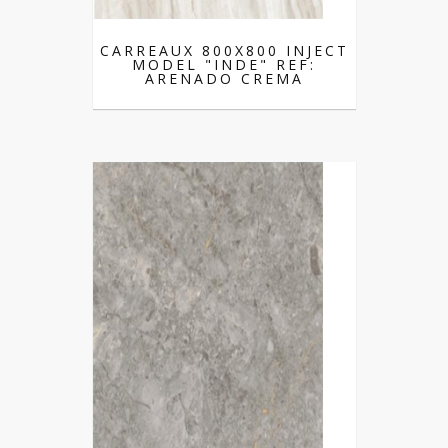
CARREAUX 800X800 INJECT
MODEL "INDE" REF:
ARENADO CREMA