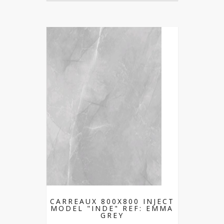
CARREAUX 800X800 INJECT
MODEL "INDE" REF: EMMA
GREY