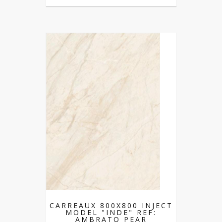
CARREAUX 800X800 INJECT
MODEL "INDE" REF:
AMBRATO PEAR