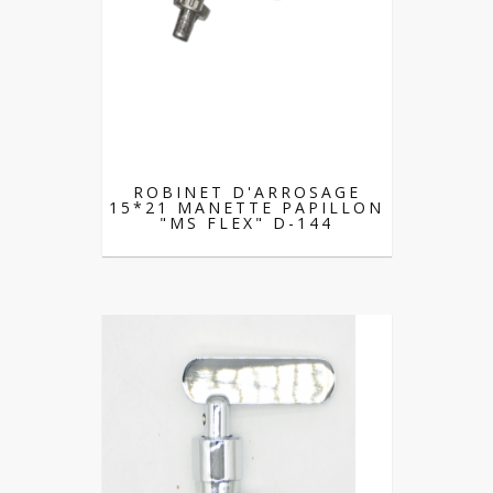
ROBINET D'ARROSAGE
15*21 MANETTE PAPILLON
"MS FLEX" D-144