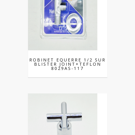
ROBINET EQUERRE 1/2 SUR
BLISTER JOINT+TEFLON
8029AS-117