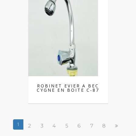
ROBINET EVIER A BEC
CYGNE EN BOITE C-87
1
2
3
4
5
6
7
8