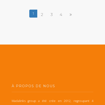
1
2
3
4
À PROPOS DE NOUS
Madalinks group a été crée en 2012, regroupant 4