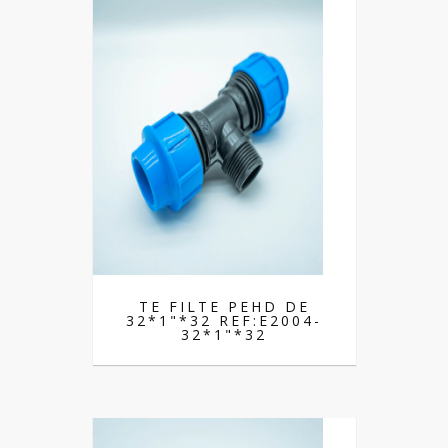
TE FILTE PEHD DE
32*1"*32 REF:E2004-
32*1"*32