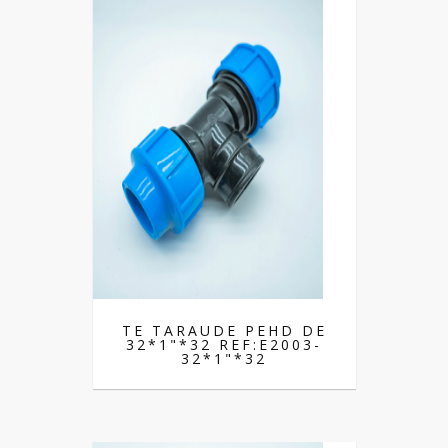
TE TARAUDE PEHD DE
32*1"*32 REF:E2003-
32*1"*32