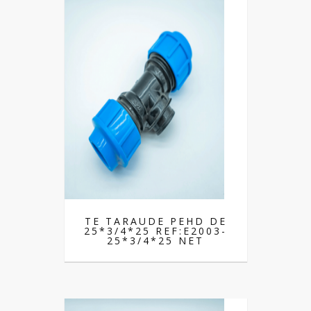
TE TARAUDE PEHD DE
25*3/4*25 REF:E2003-
25*3/4*25 NET