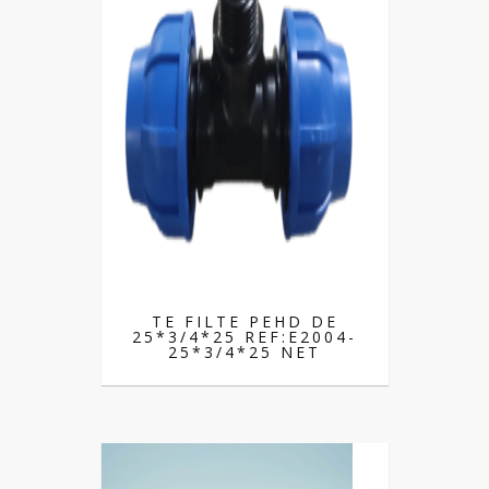
TE FILTE PEHD DE
25*3/4*25 REF:E2004-
25*3/4*25 NET