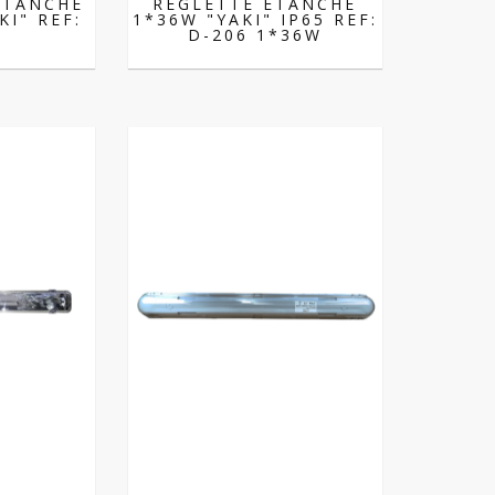
ETANCHE
REGLETTE ETANCHE
KI" REF:
1*36W "YAKI" IP65 REF:
B
D-206 1*36W