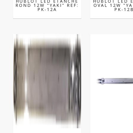
HUBLOT LED ETANCHE
HUBLOT LED 
ROND 12W "YAKI" REF:
OVAL 12W "YA
PK-12A
PK-12