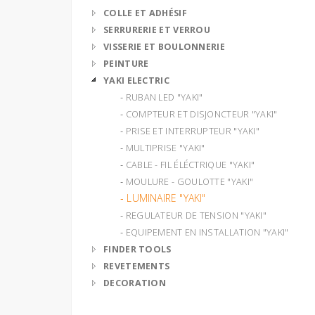
COLLE ET ADHÉSIF
SERRURERIE ET VERROU
VISSERIE ET BOULONNERIE
PEINTURE
YAKI ELECTRIC
‐ RUBAN LED "YAKI"
‐ COMPTEUR ET DISJONCTEUR "YAKI"
‐ PRISE ET INTERRUPTEUR "YAKI"
‐ MULTIPRISE "YAKI"
‐ CABLE - FIL ÉLÉCTRIQUE "YAKI"
‐ MOULURE - GOULOTTE "YAKI"
‐ LUMINAIRE "YAKI"
‐ REGULATEUR DE TENSION "YAKI"
‐ EQUIPEMENT EN INSTALLATION "YAKI"
FINDER TOOLS
REVETEMENTS
DECORATION