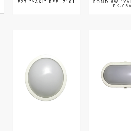
E27 "YAKI" REF: 7101
ROND 6W "YAK
PK-06