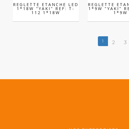
REGLETTE ETANCHE LED
REGLETTE ETA
1*18W "YAKI" REF: T-
1*9W "YAKI" R
112 1*18W
1*9W
1
2
3