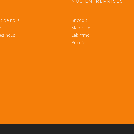
S
NOS ENTREPRISES
s de nous
Bricodis
e
Mad'Steel
ez nous
Lakimmo
Bricofer