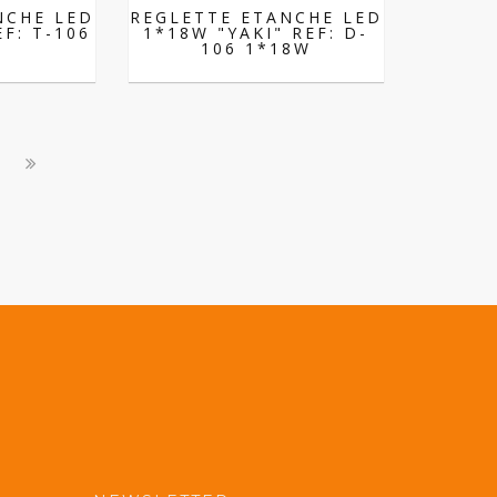
NCHE LED
REGLETTE ETANCHE LED
EF: T-106
1*18W "YAKI" REF: D-
106 1*18W