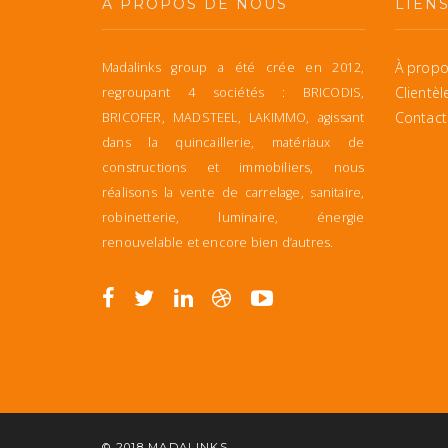
À PROPOS DE NOUS
LIEN
À propo
Madalinks group a été crée en 2012,
Clientèl
regroupant 4 sociétés : BRICODIS,
Contact
BRICOFER, MADSTEEL, LAKIMMO, agissant
dans la quincaillerie, matériaux de
constructions et immobiliers, nous
réalisons la vente de carrelage, sanitaire,
robinetterie, luminaire, énergie
renouvelable et encore bien d’autres.
© 2018
MADALINKS