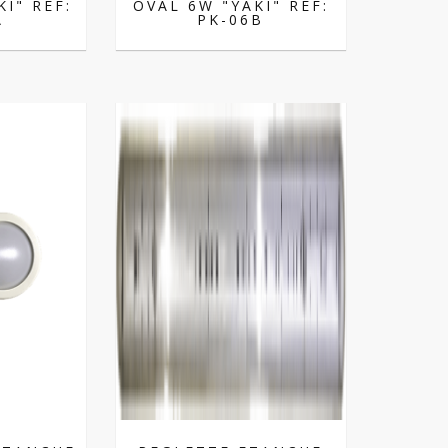
I" REF:
OVAL 6W "YAKI" REF:
A
PK-06B