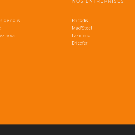
S
NOS ENTREPRISES
s de nous
Bricodis
e
Mad'Steel
ez nous
Lakimmo
Bricofer