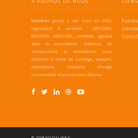
À PROPOS DE NOUS
LIEN
À propo
Madalinks group a été crée en 2012,
Clientèl
regroupant 4 sociétés : BRICODIS,
Contact
BRICOFER, MADSTEEL, LAKIMMO, agissant
dans la quincaillerie, matériaux de
constructions et immobiliers, nous
réalisons la vente de carrelage, sanitaire,
robinetterie, luminaire, énergie
renouvelable et encore bien d’autres.
© 2018
MADALINKS