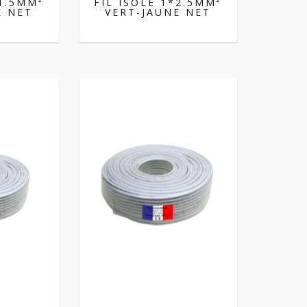
*1.5MM²
FIL ISOLE 1*2.5MM²
E NET
VERT-JAUNE NET