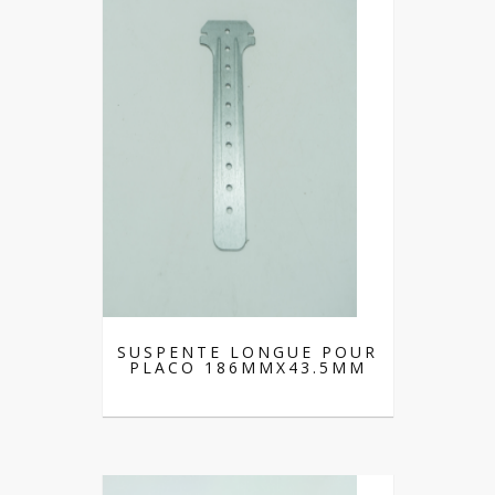
SUSPENTE LONGUE POUR
PLACO 186MMX43.5MM