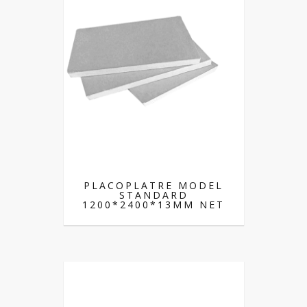
PLACOPLATRE MODEL
STANDARD
1200*2400*13MM NET