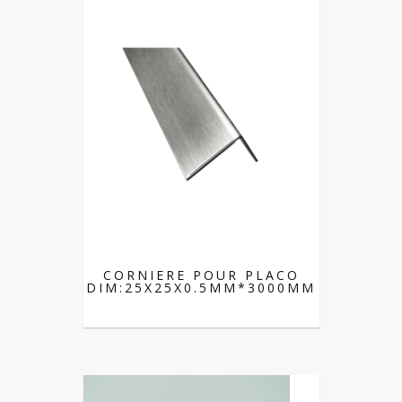
CORNIERE POUR PLACO
DIM:25X25X0.5MM*3000MM