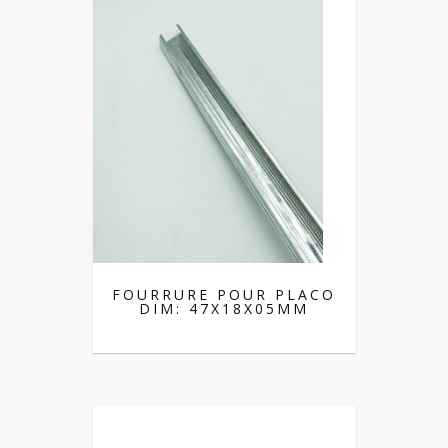
FOURRURE POUR PLACO
DIM: 47X18X05MM