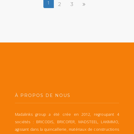
1
2
3
À PROPOS DE NOUS
Madalinks group a été crée en 2012, regroupant 4
sociétés : BRICODIS, BRICOFER, MADSTEEL, LAKIMMO,
agissant dans la quincaillerie, matériaux de constructions