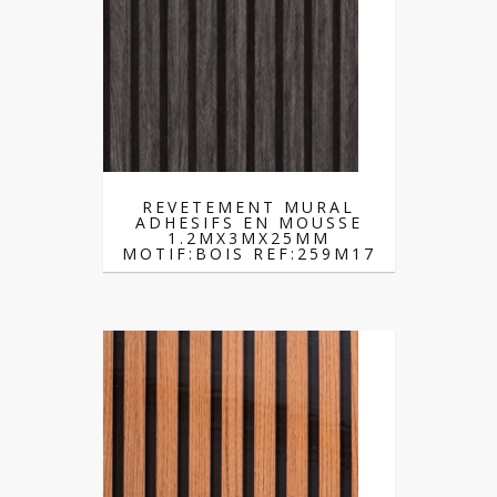
REVETEMENT MURAL
ADHESIFS EN MOUSSE
1.2MX3MX25MM
MOTIF:BOIS REF:259M17