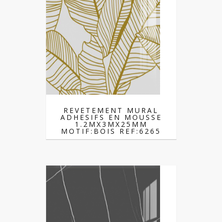
REVETEMENT MURAL
ADHESIFS EN MOUSSE
1.2MX3MX25MM
MOTIF:BOIS REF:6265