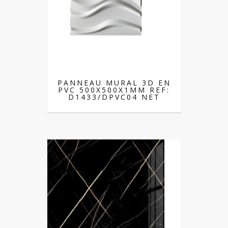
PANNEAU MURAL 3D EN
PVC 500X500X1MM REF:
D1433/DPVC04 NET