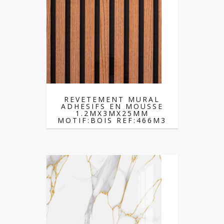
REVETEMENT MURAL
ADHESIFS EN MOUSSE
1.2MX3MX25MM
MOTIF:BOIS REF:466M3