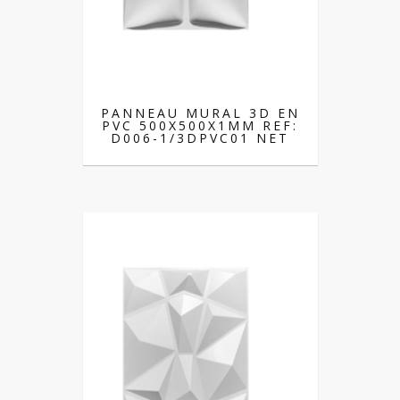
PANNEAU MURAL 3D EN
PVC 500X500X1MM REF:
D006-1/3DPVC01 NET