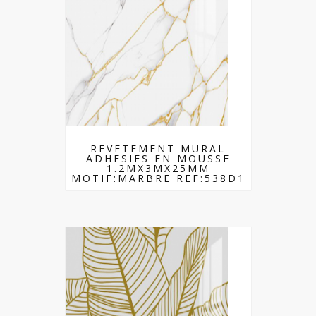
REVETEMENT MURAL
ADHESIFS EN MOUSSE
1.2MX3MX25MM
MOTIF:MARBRE REF:538D1