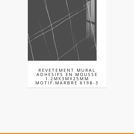
REVETEMENT MURAL
ADHESIFS EN MOUSSE
1.2MX3MX25MM
MOTIF:MARBRE 6198-3