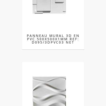
PANNEAU MURAL 3D EN
PVC 500X500X1MM REF:
D095/3DPVC03 NET