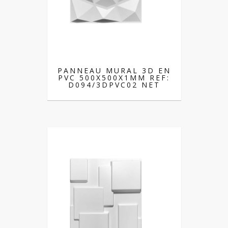
PANNEAU MURAL 3D EN
PVC 500X500X1MM REF:
D094/3DPVC02 NET