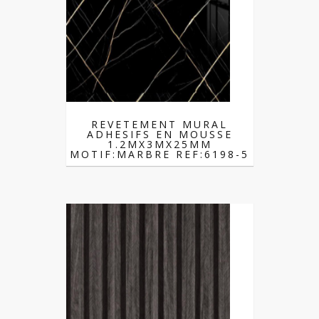
REVETEMENT MURAL
ADHESIFS EN MOUSSE
1.2MX3MX25MM
MOTIF:MARBRE REF:6198-5