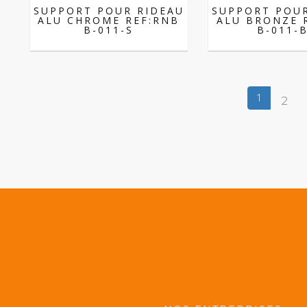
SUPPORT POUR RIDEAU
SUPPORT POUR
ALU CHROME REF:RNB
ALU BRONZE 
B-011-S
B-011-
1
2