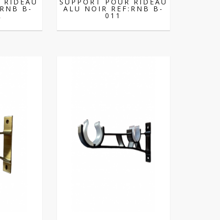
 RIDEAU
SUPPORT POUR RIDEAU
RNB B-
ALU NOIR REF:RNB B-
R
011