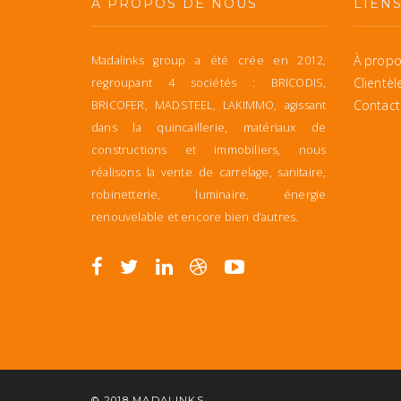
À PROPOS DE NOUS
LIEN
À propo
Madalinks group a été crée en 2012,
Clientèl
regroupant 4 sociétés : BRICODIS,
Contact
BRICOFER, MADSTEEL, LAKIMMO, agissant
dans la quincaillerie, matériaux de
constructions et immobiliers, nous
réalisons la vente de carrelage, sanitaire,
robinetterie, luminaire, énergie
renouvelable et encore bien d’autres.
© 2018
MADALINKS