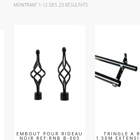
MONTRANT 1-12 DES 23 RÉSULTATS
EMBOUT POUR RIDEAU
TRINGLE A 
NOIR REF:RNB B-005
1.50M EXTENSI