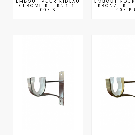
EMBOUT POUR RIDEAU
EMBOUT POUR
CHROME REF:RNB B-
BRONZE REF:
007-S
007-B