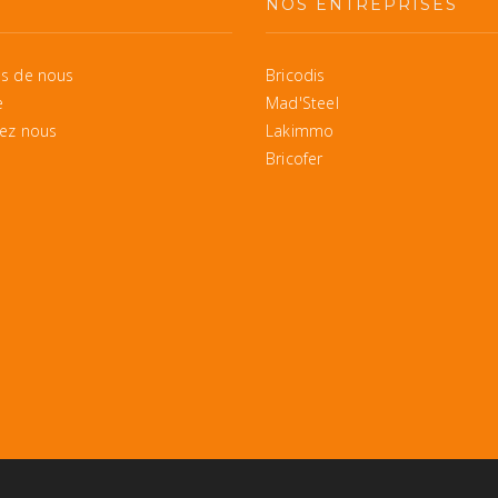
S
NOS ENTREPRISES
s de nous
Bricodis
e
Mad'Steel
ez nous
Lakimmo
Bricofer