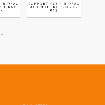
 RIDEAU
SUPPORT POUR RIDEAU
REF:RNB
ALU NOIR REF:RNB B-
BR
012