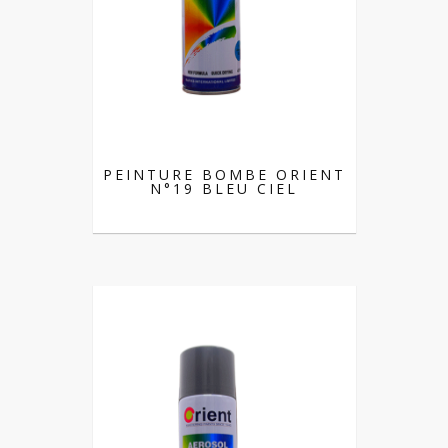
PEINTURE BOMBE ORIENT
N°19 BLEU CIEL