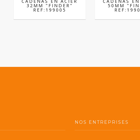
CADENAS EN ACIER
CADENAS EN
32MM "FINDER"
50MM "FIN
REF:199005
REF:199
S
NOS ENTREPRISES