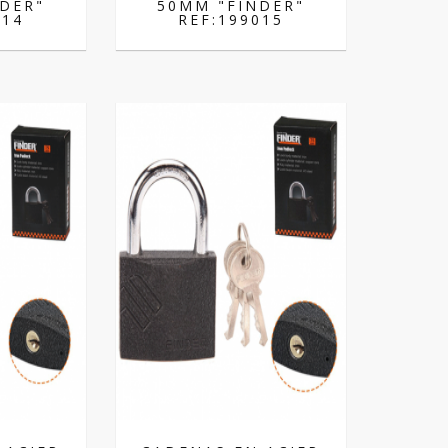
DER"
50MM "FINDER"
014
REF:199015