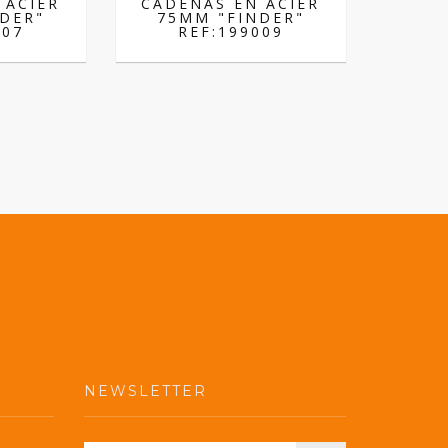
 ACIER
CADENAS EN ACIER
DER"
75MM "FINDER"
007
REF:199009
NEWSLETTER