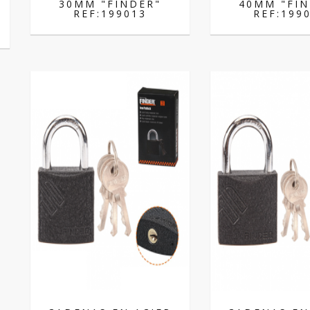
30MM "FINDER"
40MM "FIN
REF:199013
REF:199