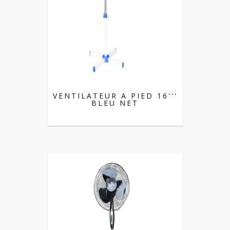
VENTILATEUR A PIED 16'''
BLEU NET