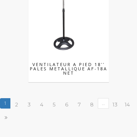
VENTILATEUR A PIED 18''
PALES METALLIQUE AF-18A
NET
1
...
2
3
4
5
6
7
8
13
14