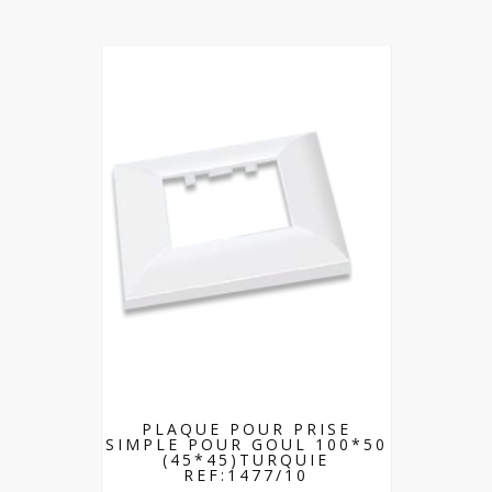
PLAQUE POUR PRISE
SIMPLE POUR GOUL 100*50
(45*45)TURQUIE
REF:1477/10