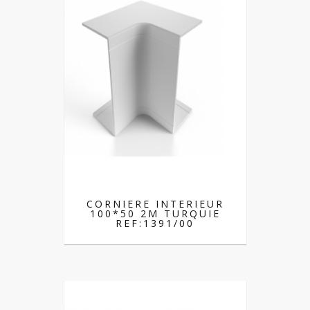
CORNIERE INTERIEUR
100*50 2M TURQUIE
REF:1391/00