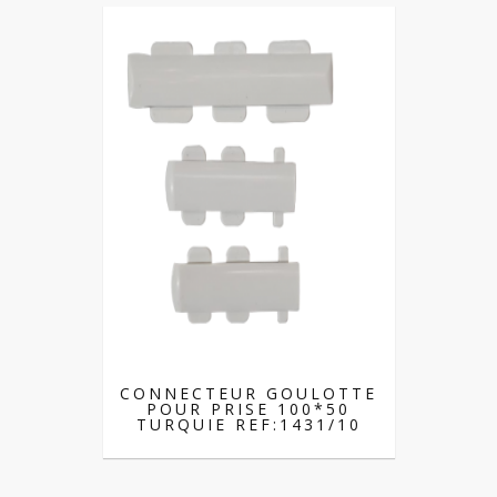
CONNECTEUR GOULOTTE
POUR PRISE 100*50
TURQUIE REF:1431/10