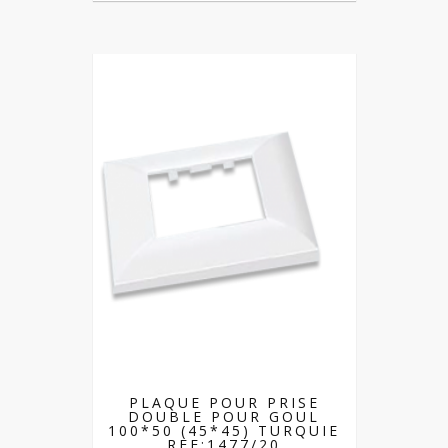
PLAQUE POUR PRISE
DOUBLE POUR GOUL
100*50 (45*45) TURQUIE
REF:1477/20