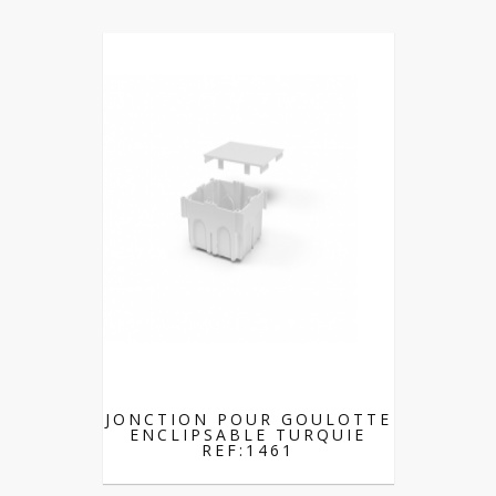
JONCTION POUR GOULOTTE
ENCLIPSABLE TURQUIE
REF:1461