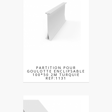
PARTITION POUR
GOULOTTE ENCLIPSABLE
100*50 2M TURQUIE
REF:1131