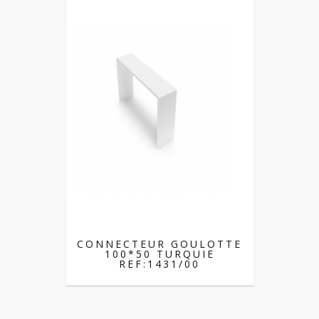
CONNECTEUR GOULOTTE
100*50 TURQUIE
REF:1431/00