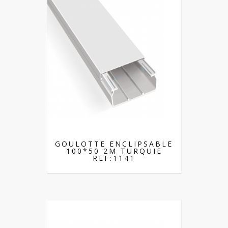
GOULOTTE ENCLIPSABLE
100*50 2M TURQUIE
REF:1141