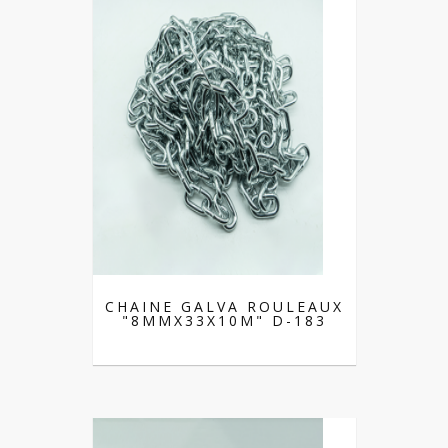
CHAINE GALVA ROULEAUX
"8MMX33X10M" D-183