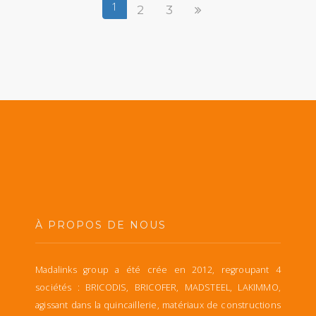
1
2
3
À PROPOS DE NOUS
Madalinks group a été crée en 2012, regroupant 4
sociétés : BRICODIS, BRICOFER, MADSTEEL, LAKIMMO,
agissant dans la quincaillerie, matériaux de constructions