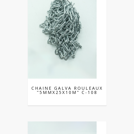
CHAINE GALVA ROULEAUX
"5MMX25X10M" C-108