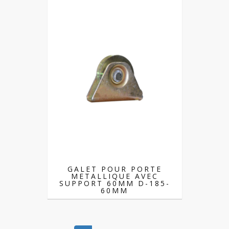
GALET POUR PORTE
METALLIQUE AVEC
SUPPORT 60MM D-185-
60MM