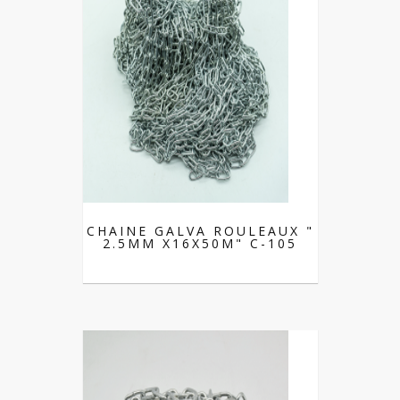
CHAINE GALVA ROULEAUX "
2.5MM X16X50M" C-105