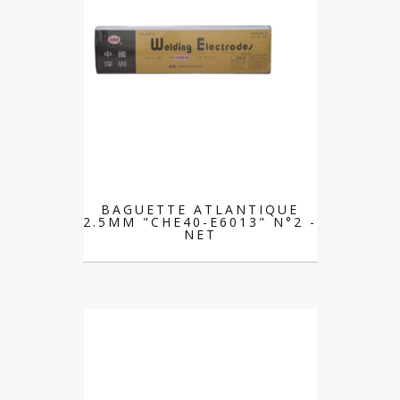
BAGUETTE ATLANTIQUE
2.5MM "CHE40-E6013" N°2 -
NET