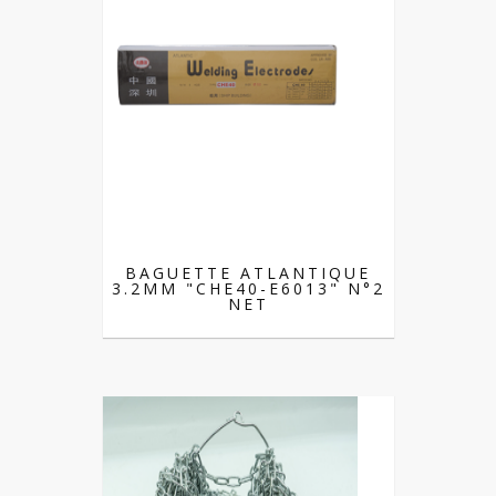
BAGUETTE ATLANTIQUE
3.2MM "CHE40-E6013" N°2
NET