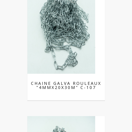
CHAINE GALVA ROULEAUX
"4MMX20X30M" C-107