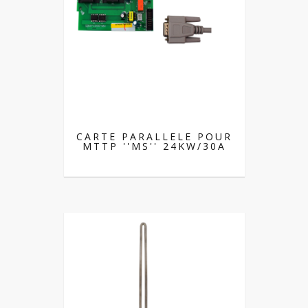
CARTE PARALLELE POUR
MTTP ''MS'' 24KW/30A