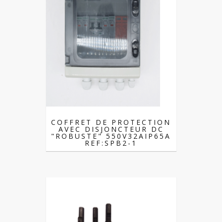
COFFRET DE PROTECTION
AVEC DISJONCTEUR DC
"ROBUSTE" 550V32AIP65A
REF:SPB2-1