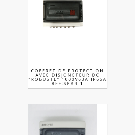
COFFRET DE PROTECTION
AVEC DISJONCTEUR DC
"ROBUSTE" 1000V63A IP65A
REF:SPB4-1