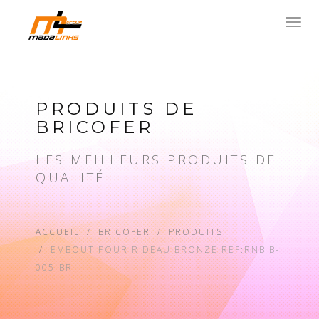
Toggl
navig
PRODUITS DE
BRICOFER
LES MEILLEURS PRODUITS DE
QUALITÉ
ACCUEIL
BRICOFER
PRODUITS
EMBOUT POUR RIDEAU BRONZE REF:RNB B-
005-BR