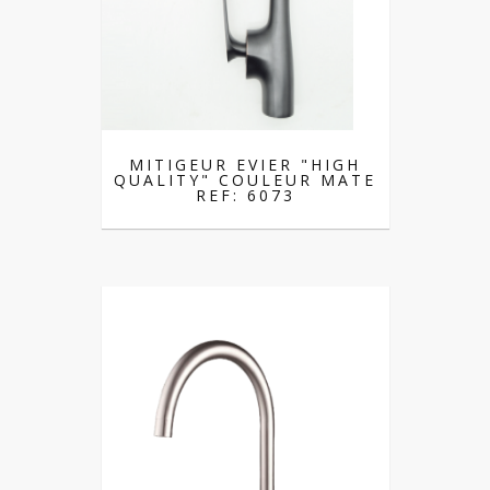
MITIGEUR EVIER "HIGH
QUALITY" COULEUR MATE
REF: 6073