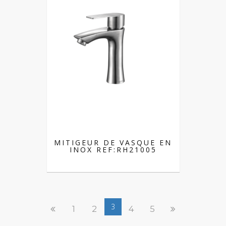
MITIGEUR DE VASQUE EN
INOX REF:RH21005
3
1
2
4
5