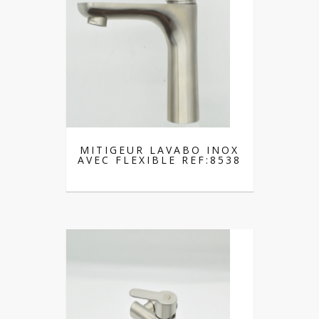
MITIGEUR LAVABO INOX
AVEC FLEXIBLE REF:8538