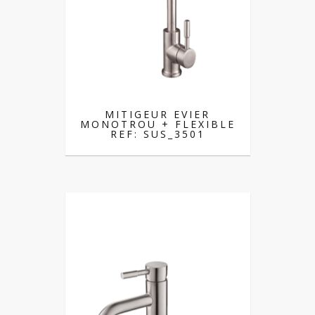
MITIGEUR EVIER
MONOTROU + FLEXIBLE
REF: SUS_3501