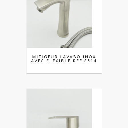
MITIGEUR LAVABO INOX
AVEC FLEXIBLE REF:8514