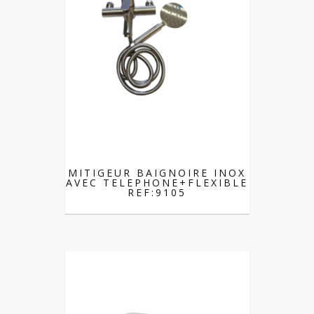
MITIGEUR BAIGNOIRE INOX
AVEC TELEPHONE+FLEXIBLE
REF:9105