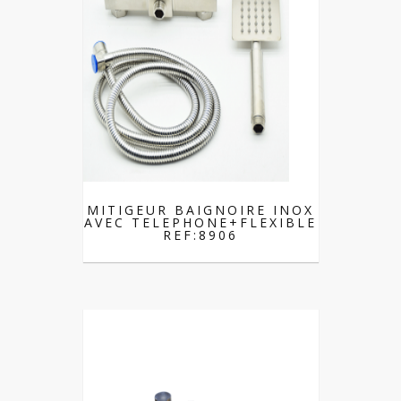
MITIGEUR BAIGNOIRE INOX
AVEC TELEPHONE+FLEXIBLE
REF:8906