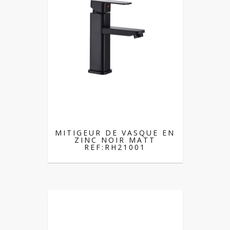
MITIGEUR DE VASQUE EN
ZINC NOIR MATT
REF:RH21001