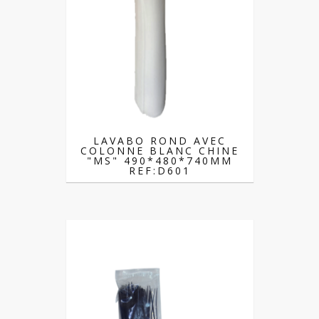
LAVABO ROND AVEC
COLONNE BLANC CHINE
"MS" 490*480*740MM
REF:D601