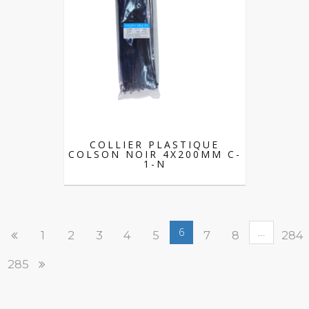
COLLIER PLASTIQUE
COLSON NOIR 4X200MM C-
1-N
6
...
1
2
3
4
5
7
8
284
285