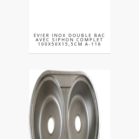
EVIER INOX DOUBLE BAC
AVEC SIPHON COMPLET
100X50X15,5CM A-116