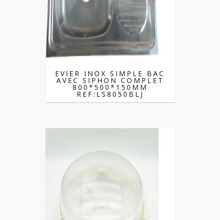
EVIER INOX SIMPLE BAC
AVEC SIPHON COMPLET
800*500*150MM
REF:LS8050BLJ