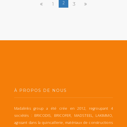
2
1
3
À PROPOS DE NOUS
Madalinks group a été crée en 2012, regroupant 4
sociétés : BRICODIS, BRICOFER, MADSTEEL, LAKIMMO,
agissant dans la quincaillerie, matériaux de constructions