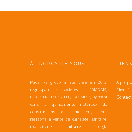
À PROPOS DE NOUS
LIEN
À propo
Madalinks group a été crée en 2012,
Clientèl
regroupant 4 sociétés : BRICODIS,
Contact
BRICOFER, MADSTEEL, LAKIMMO, agissant
dans la quincaillerie, matériaux de
constructions et immobiliers, nous
réalisons la vente de carrelage, sanitaire,
robinetterie, luminaire, énergie