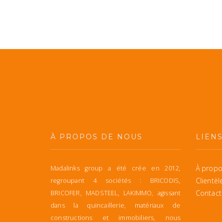
À PROPOS DE NOUS
LIEN
À propo
Madalinks group a été crée en 2012,
Clientèl
regroupant 4 sociétés : BRICODIS,
Contact
BRICOFER, MADSTEEL, LAKIMMO, agissant
dans la quincaillerie, matériaux de
constructions et immobiliers, nous