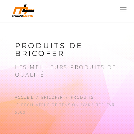
Toggl
navig
PRODUITS DE
BRICOFER
LES MEILLEURS PRODUITS DE
QUALITÉ
ACCUEIL
BRICOFER
PRODUITS
REGULATEUR DE TENSION "YAKI" REF: FVR-
5000