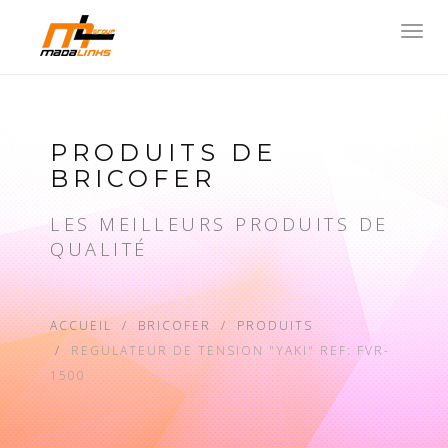
Toggl
navig
PRODUITS DE
BRICOFER
LES MEILLEURS PRODUITS DE
QUALITÉ
ACCUEIL
BRICOFER
PRODUITS
REGULATEUR DE TENSION "YAKI" REF: FVR-
1500