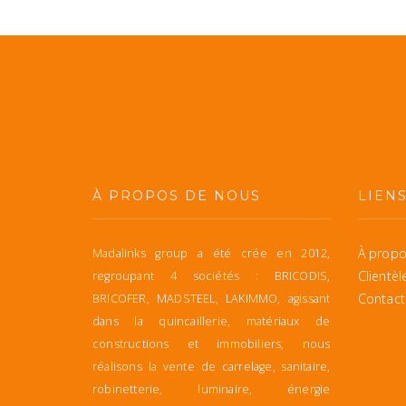
À PROPOS DE NOUS
LIEN
À propo
Madalinks group a été crée en 2012,
Clientèl
regroupant 4 sociétés : BRICODIS,
Contact
BRICOFER, MADSTEEL, LAKIMMO, agissant
dans la quincaillerie, matériaux de
constructions et immobiliers, nous
réalisons la vente de carrelage, sanitaire,
robinetterie, luminaire, énergie